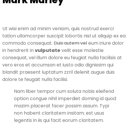
Ut wisi enim ad minim veniam, quis nostrud exerci
tation ullamcorper suscipit lobortis nisl ut aliquip ex ea
commodo consequat.
Duis autem vel
eum iriure dolor
in hendrerit in
vulputate
velit esse molestie
consequat, vel illum dolore eu feugiat nulla facilisis at
vero eros et accumsan et iusto odio dignissim qui
blandit praesent luptatum zzril delenit augue duis
dolore te feugait nulla facilisi.
Nam liber tempor cum soluta nobis eleifend
option congue nihil imperdiet doming id quod
mazim placerat facer possim assum. Typi
non habent claritatem insitam; est usus
legentis in iis qui facit eorum claritatem.