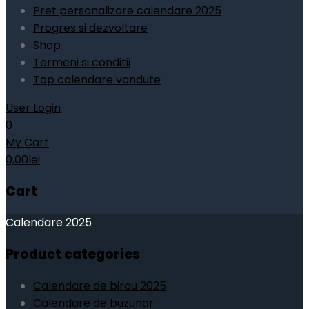
Pret personalizare calendare 2025
Progres si dezvoltare
Shop
Termeni si conditii
Top calendare vandute
User Login
0
My Cart
0,00
lei
Cart
Calendare 2025
Product categories
Calendare de birou 2025
Calendare de buzunar