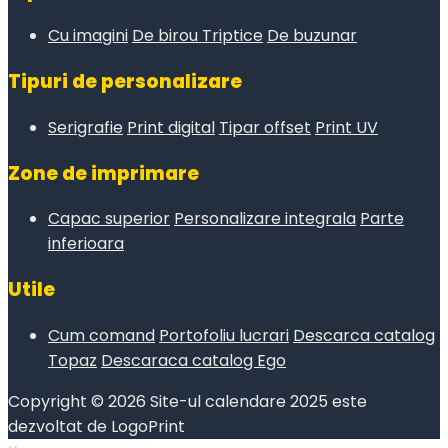
Cu imagini
De birou
Triptice
De buzunar
Tipuri de personalizare
Serigrafie
Print digital
Tipar offset
Print UV
Zone de imprimare
Capac superior
Personalizare integrala
Parte
inferioara
Utile
Cum comand
Portofoliu lucrari
Descarca catalog
Topaz
Descaraca catalog Ego
Copyright © 2026 Site-ul calendare 2025 este
dezvoltat de LogoPrint