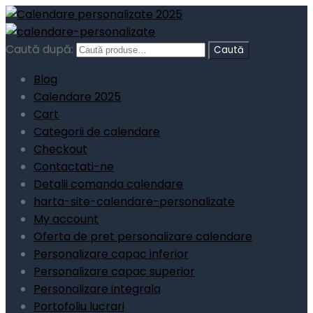
Caută după:
Caută
Blog
Calendare 2025
Cart
Categorii de calendare
Checkout
Contactati-ne
Detalii comanda calendare
harta-site-calendare-personalizate
My account
Oferta de pret personalizare calendare
Personalizare capac inferior
Personalizare capac superior
Personalizare integrala
Portofoliu lucrari